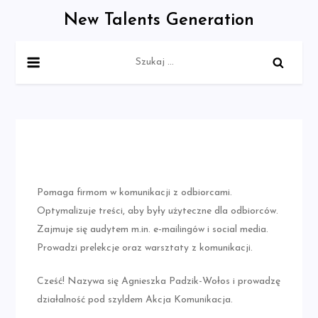
Skip
New Talents Generation
to
content
Szukaj:
Pomaga firmom w komunikacji z odbiorcami.
Optymalizuje treści, aby były użyteczne dla odbiorców.
Zajmuje się audytem m.in. e-mailingów i social media.
Prowadzi prelekcje oraz warsztaty z komunikacji.
Cześć! Nazywa się Agnieszka Padzik-Wołos i prowadzę
działalność pod szyldem Akcja Komunikacja.