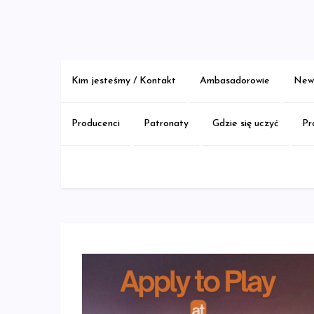
Skip
to
content
Kim jesteśmy / Kontakt
Ambasadorowie
New 
Producenci
Patronaty
Gdzie się uczyć
Pr