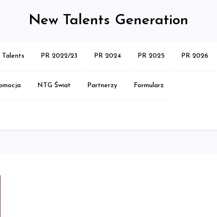
New Talents Generation
Talents
PR 2022/23
PR 2024
PR 2025
PR 2026
omocja
NTG Świat
Partnerzy
Formularz