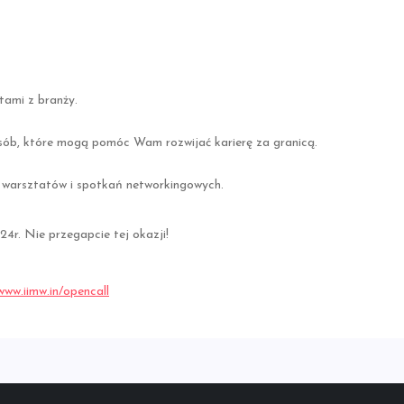
tami z branży.
osób, które mogą pomóc Wam rozwijać karierę za granicą.
 warsztatów i spotkań networkingowych.
4r. Nie przegapcie tej okazji!
www.iimw.in/opencall