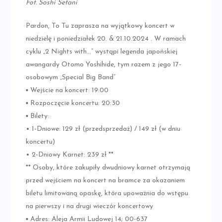
Fot. Soshi Setani
Pardon, To Tu zaprasza na wyjątkowy koncert w
niedzielę i poniedziałek 20. & 21.10.2024 . W ramach
cyklu „2 Nights with…” wystąpi legenda japońskiej
awangardy Otomo Yoshihide, tym razem z jego 17-
osobowym „Special Big Band”
▪ Wejście na koncert: 19:00
▪ Rozpoczęcie koncertu: 20:30
▪ Bilety:
• 1-Dniowe: 129 zł (przedsprzedaż) / 149 zł (w dniu
koncertu)
• 2-Dniowy Karnet: 239 zł **
** Osoby, które zakupiły dwudniowy karnet otrzymają
przed wejściem na koncert na bramce za okazaniem
biletu limitowaną opaskę, która upoważnia do wstępu
na pierwszy i na drugi wieczór koncertowy
▪ Adres: Aleja Armii Ludowej 14; 00-637