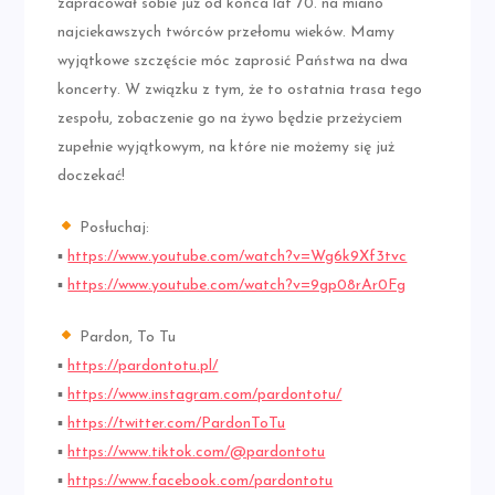
zapracował sobie już od końca lat 70. na miano
najciekawszych twórców przełomu wieków. Mamy
wyjątkowe szczęście móc zaprosić Państwa na dwa
koncerty. W związku z tym, że to ostatnia trasa tego
zespołu, zobaczenie go na żywo będzie przeżyciem
zupełnie wyjątkowym, na które nie możemy się już
doczekać!
Posłuchaj:
▪
https://www.youtube.com/watch?v=Wg6k9Xf3tvc
▪
https://www.youtube.com/watch?v=9gp08rAr0Fg
Pardon, To Tu
▪
https://pardontotu.pl/
▪
https://www.instagram.com/pardontotu/
▪
https://twitter.com/PardonToTu
▪
https://www.tiktok.com/@pardontotu
▪
https://www.facebook.com/pardontotu