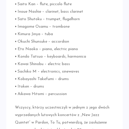
▪ Saito Kan – flute, piccolo flute
▪ Inoue Nashie – clarinet, bass clarinet
▪ Sato Shutoku – trumpet, flugelhorn
▪ Imagome Osamu – trombone
▪ Kimura Jinya – tuba
▪ Okuchi Shunsuke – accordion
▪ Eto Naoko – piano, electric piano
▪ Kondo Tatsuo – keyboards, harmonica
▪ Kawai Shinobu – electric bass
▪ Sachiko M – electronics, sinewaves
▪ Kobayashi Takefumi – drums
▪ Itoken – drums
▪ Aikawa Hitomi – percussion
Wszyscy, którzy uczestniczyli w jednym z jego dwóch
wyprzedanych lutowych koncertów z „New Jazz
Quintet” w Pardon, To Tu, potwierdzą, że zasłużenie