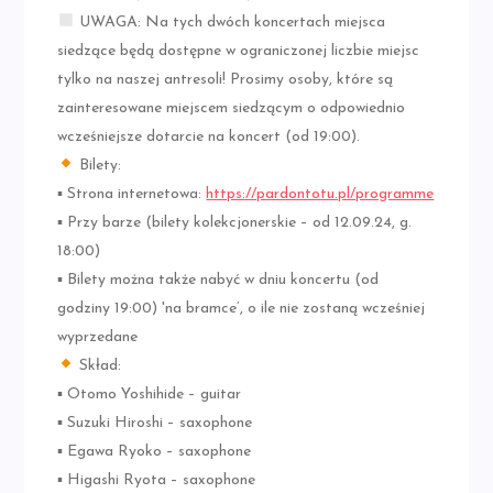
UWAGA: Na tych dwóch koncertach miejsca
siedzące będą dostępne w ograniczonej liczbie miejsc
tylko na naszej antresoli! Prosimy osoby, które są
zainteresowane miejscem siedzącym o odpowiednio
wcześniejsze dotarcie na koncert (od 19:00).
Bilety:
▪ Strona internetowa:
https://pardontotu.pl/programme
▪ Przy barze (bilety kolekcjonerskie – od 12.09.24, g.
18:00)
▪ Bilety można także nabyć w dniu koncertu (od
godziny 19:00) 'na bramce’, o ile nie zostaną wcześniej
wyprzedane
Skład:
▪ Otomo Yoshihide – guitar
▪ Suzuki Hiroshi – saxophone
▪ Egawa Ryoko – saxophone
▪ Higashi Ryota – saxophone