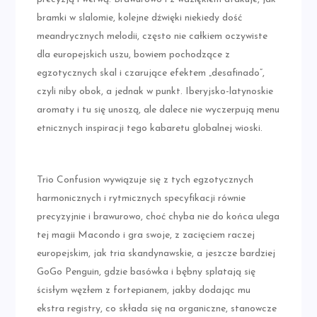
bramki w slalomie, kolejne dźwięki niekiedy dość
meandrycznych melodii, często nie całkiem oczywiste
dla europejskich uszu, bowiem pochodzące z
egzotycznych skal i czarujące efektem „desafinado”,
czyli niby obok, a jednak w punkt. Iberyjsko-latynoskie
aromaty i tu się unoszą, ale dalece nie wyczerpują menu
etnicznych inspiracji tego kabaretu globalnej wioski.
Trio Confusion wywiązuje się z tych egzotycznych
harmonicznych i rytmicznych specyfikacji równie
precyzyjnie i brawurowo, choć chyba nie do końca ulega
tej magii Macondo i gra swoje, z zacięciem raczej
europejskim, jak tria skandynawskie, a jeszcze bardziej
GoGo Penguin, gdzie basówka i bębny splatają się
ścisłym węzłem z fortepianem, jakby dodając mu
ekstra registry, co składa się na organiczne, stanowcze