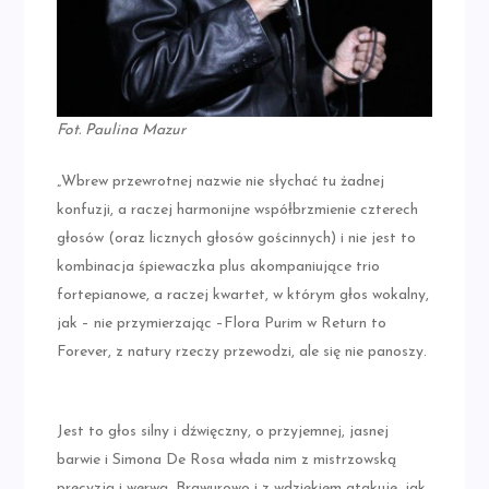
Fot. Paulina Mazur
„Wbrew przewrotnej nazwie nie słychać tu żadnej
konfuzji, a raczej harmonijne współbrzmienie czterech
głosów (oraz licznych głosów gościnnych) i nie jest to
kombinacja śpiewaczka plus akompaniujące trio
fortepianowe, a raczej kwartet, w którym głos wokalny,
jak – nie przymierzając –Flora Purim w Return to
Forever, z natury rzeczy przewodzi, ale się nie panoszy.
Jest to głos silny i dźwięczny, o przyjemnej, jasnej
barwie i Simona De Rosa włada nim z mistrzowską
precyzją i werwą. Brawurowo i z wdziękiem atakuje, jak