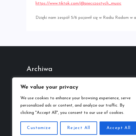
https://www.tiktok.com/@piecszostych_music
Dzięki nam zespół 5/6 pojawił się w Radiu Radom w a
Archiwa
Październik 2022
We value your privacy
We use cookies to enhance your browsing experience, serve
Kategorie
personalized ads or content, and analyze our traffic. By
Kariera Muzyczna
clicking "Accept All", you consent to our use of cookies.
Customize
Reject All
Accept All