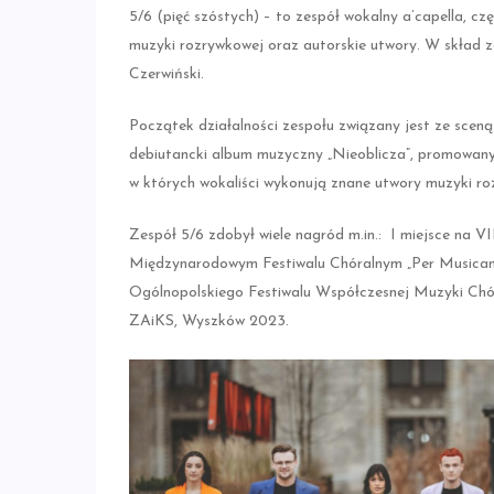
5/6 (pięć szóstych) – to zespół wokalny a’capella, c
muzyki rozrywkowej oraz autorskie utwory. W skład 
Czerwiński.
Początek działalności zespołu związany jest ze scen
debiutancki album muzyczny „Nieoblicza”, promowany 
w których wokaliści wykonują znane utwory muzyki ro
Zespół 5/6 zdobył wiele nagród m.in.: I miejsce na 
Międzynarodowym Festiwalu Chóralnym „Per Musicam 
Ogólnopolskiego Festiwalu Współczesnej Muzyki Chó
ZAiKS, Wyszków 2023.