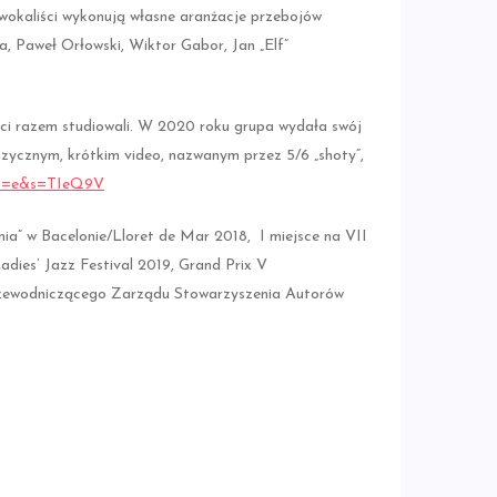
y wokaliści wykonują własne aranżacje przebojów
, Paweł Orłowski, Wiktor Gabor, Jan „Elf”
ści razem studiowali. W 2020 roku grupa wydała swój
zycznym, krótkim video, nazwanym przez 5/6 „shoty”,
?fs=e&s=TIeQ9V
ia” w Bacelonie/Lloret de Mar 2018, I miejsce na VII
ies’ Jazz Festival 2019, Grand Prix V
Przewodniczącego Zarządu Stowarzyszenia Autorów