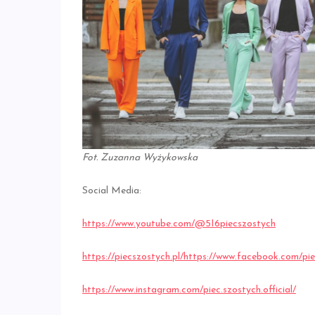
Fot. Zuzanna Wyżykowska
Social Media:
https://www.youtube.com/@5I6piecszostych
https://piecszostych.pl/
https://www.facebook.com/piec
https://www.instagram.com/piec.szostych.official/