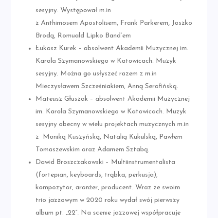
sesyjny. Występował m.in
z Anthimosem Apostolisem, Frank Parkerem, Joszko
Brodą, Romuald Lipko Band’em
Łukasz Kurek – absolwent Akademii Muzycznej im.
Karola Szymanowskiego w Katowicach. Muzyk
sesyjny. Można go usłyszeć razem z m.in
Mieczysławem Szcześniakiem, Anną Serafińską.
Mateusz Głuszak – absolwent Akademii Muzycznej
im. Karola Szymanowskiego w Katowicach. Muzyk
sesyjny obecny w wielu projektach muzycznych m.in
z Moniką Kuszyńską, Natalią Kukulską, Pawłem
Tomaszewskim oraz Adamem Sztabą.
Dawid Broszczakowski – Multiinstrumentalista
(fortepian, keyboards, trąbka, perkusja),
kompozytor, aranżer, producent. Wraz ze swoim
trio jazzowym w 2020 roku wydał swój pierwszy
album pt. „22”. Na scenie jazzowej współpracuje