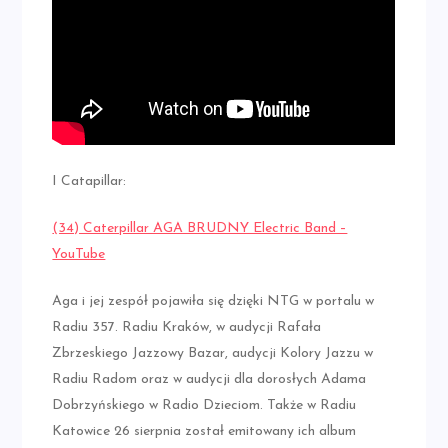
I Catapillar:
(34) Caterpillar AGA BRUDNY Electric Band –
YouTube
Aga i jej zespół pojawiła się dzięki NTG w portalu w
Radiu 357. Radiu Kraków, w audycji Rafała
Zbrzeskiego Jazzowy Bazar, audycji Kolory Jazzu w
Radiu Radom oraz w audycji dla dorosłych Adama
Dobrzyńskiego w Radio Dzieciom. Także w Radiu
Katowice 26 sierpnia został emitowany ich album