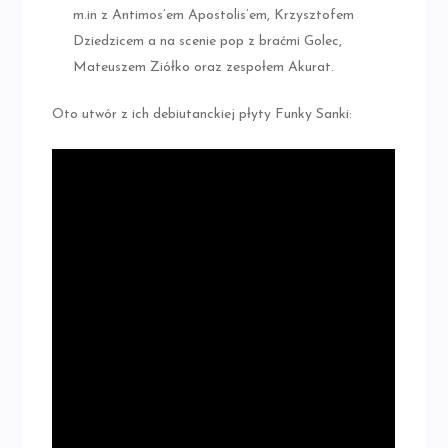
m.in z Antimos’em Apostolis’em, Krzysztofem
Dziedzicem a na scenie pop z braćmi Golec,
Mateuszem Ziółko oraz zespołem Akurat.
Oto utwór z ich debiutanckiej płyty Funky Sanki: