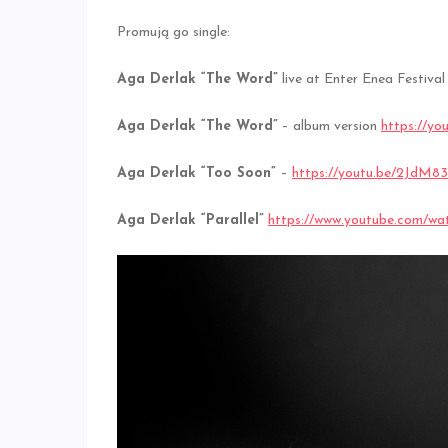
Promują go single:
Aga Derlak
“
The Word”
live at Enter Enea Festiva
Aga Derlak
“
The Word”
– album version
https://y
Aga Derlak “Too Soon”
–
https://youtu.be/2JdM8
Aga Derlak “Parallel”
https://www.youtube.com/w