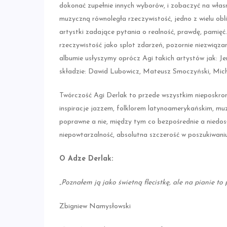
dokonać zupełnie innych wyborów, i zobaczyć na wła
muzyczną równoległa rzeczywistość, jedno z wielu obl
artystki zadające pytania o realność, prawdę, pamięć. 
rzeczywistość jako splot zdarzeń, pozornie niezwiązan
albumie usłyszymy oprócz Agi takich artystów jak: 
składzie: Dawid Lubowicz, Mateusz Smoczyński, Mich
Twórczość Agi Derlak to przede wszystkim nieposkromio
inspiracje jazzem, folklorem latynoamerykańskim, muz
poprawne a nie, między tym co bezpośrednie a niedos
niepowtarzalność, absolutna szczerość w poszukiwaniu
O Adze Derlak:
„Poznałem ją jako świetną flecistkę, ale na pianie to
Zbigniew Namysłowski