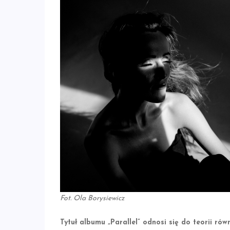
Fot. Ola Borysiewicz
Tytuł albumu „Parallel” odnosi się do teorii r
ówn