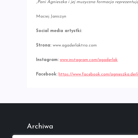
„Pani Agnieszka i jej muzyczna formacja reprezentu
Maciej Janiszyn
Social media artystki:
Strona:
www.agaderlaktrio.com
Instagram:
www.instagram.com/agaderlak
Facebook:
https://www.facebook.com/agnieszka.derl
Archiwa
Październik 2022