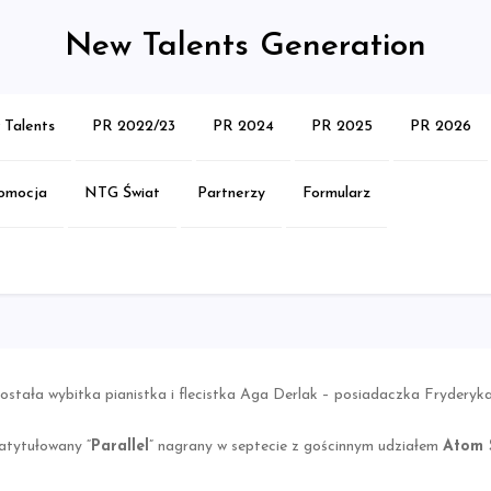
New Talents Generation
Talents
PR 2022/23
PR 2024
PR 2025
PR 2026
omocja
NTG Świat
Partnerzy
Formularz
ła wybitka pianistka i flecistka Aga Derlak – posiadaczka Fryderyka i
atytułowany “
Parallel
” nagrany w septecie z gościnnym udziałem
Atom 