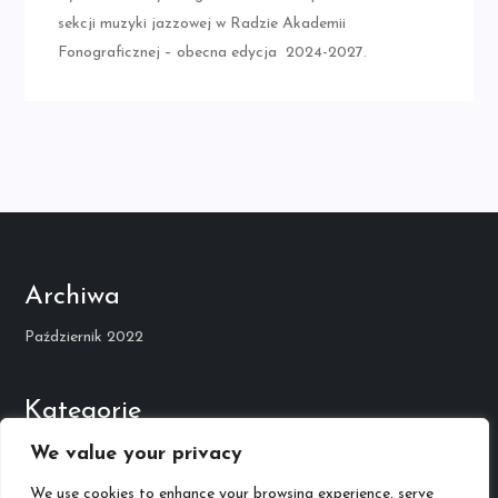
sekcji muzyki jazzowej w Radzie Akademii
Fonograficznej – obecna edycja 2024-2027.
Archiwa
Październik 2022
Kategorie
Kariera Muzyczna
We value your privacy
We use cookies to enhance your browsing experience, serve