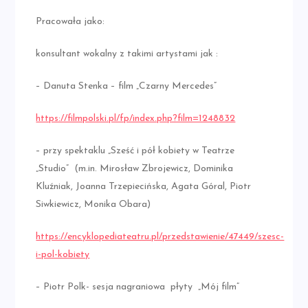
Pracowała jako:
konsultant wokalny z takimi artystami jak :
– Danuta Stenka – film „Czarny Mercedes”
https://filmpolski.pl/fp/index.php?film=1248832
– przy spektaklu „Sześć i pół kobiety w Teatrze
„Studio” (m.in. Mirosław Zbrojewicz, Dominika
Kluźniak, Joanna Trzepiecińska, Agata Góral, Piotr
Siwkiewicz, Monika Obara)
https://encyklopediateatru.pl/przedstawienie/47449/szesc-
i-pol-kobiety
– Piotr Polk- sesja nagraniowa płyty „Mój film”