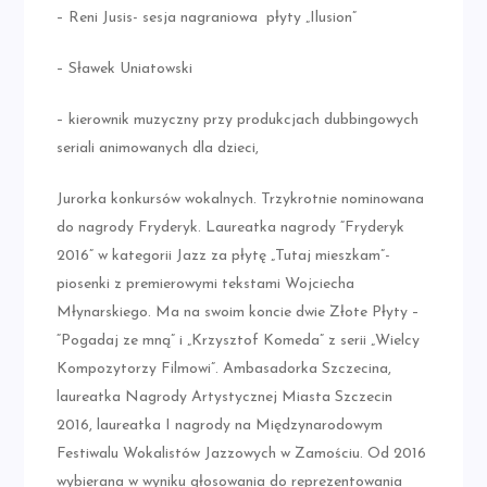
– Reni Jusis- sesja nagraniowa płyty „Ilusion”
– Sławek Uniatowski
– kierownik muzyczny przy produkcjach dubbingowych
seriali animowanych dla dzieci,
Jurorka konkursów wokalnych. Trzykrotnie nominowana
do nagrody Fryderyk. Laureatka nagrody “Fryderyk
2016” w kategorii Jazz za płytę „Tutaj mieszkam”-
piosenki z premierowymi tekstami Wojciecha
Młynarskiego. Ma na swoim koncie dwie Złote Płyty –
“Pogadaj ze mną” i „Krzysztof Komeda” z serii „Wielcy
Kompozytorzy Filmowi”. Ambasadorka Szczecina,
laureatka Nagrody Artystycznej Miasta Szczecin
2016, laureatka I nagrody na Międzynarodowym
Festiwalu Wokalistów Jazzowych w Zamościu. Od 2016
wybierana w wyniku głosowania do reprezentowania