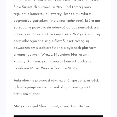
managerem – Maciejem Nestorem. Projekt o nazwie
Slow Sunset debiutował w 2021 i od tamtej pory
regularnie koncertuje I tworzy. Jest to muzyka z
pogranicza gatunków (indie soul, indie pop), która ma
za zadanie pozwolić się oderwać od codzienności, ale
przekazywać też wartościowe treści. Wszystkie do tej
pory udostępnione single Slow Sunset cieszą się
powodzeniem u odbiorców i na playlistach platform
streamingowych. Wraz z Maciejem Nestorem I
kanadyjskimi muzykami zagrali koncert podczas
Candaian Music Week w Toronto 2023.
Ania obecnie prowadzi również chór gospel Z miłości,
gdzie zajmuje się stroną wokalną, aranżacjami I
brzmieniem chóru.
Muzyka zespół Slow Sunset, słowa Ania Bratek: