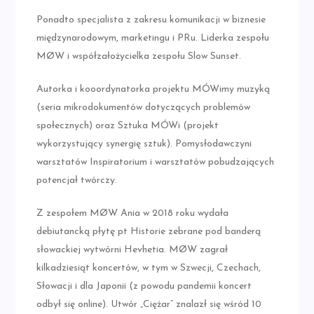
Ponadto specjalista z zakresu komunikacji w biznesie
międzynarodowym, marketingu i PRu. Liderka zespołu
MØW i współzałożycielka zespołu Slow Sunset.
Autorka i kooordynatorka projektu MÓWimy muzyką
(seria mikrodokumentów dotyczących problemów
społecznych) oraz Sztuka MÓWi (projekt
wykorzystujący synergię sztuk). Pomysłodawczyni
warsztatów Inspiratorium i warsztatów pobudzających
potencjał twórczy.
Z zespołem MØW Ania w 2018 roku wydała
debiutancką płytę pt Historie zebrane pod banderą
słowackiej wytwórni Hevhetia. MØW zagrał
kilkadziesiąt koncertów, w tym w Szwecji, Czechach,
Słowacji i dla Japonii (z powodu pandemii koncert
odbył się online). Utwór „Ciężar” znalazł się wśród 10