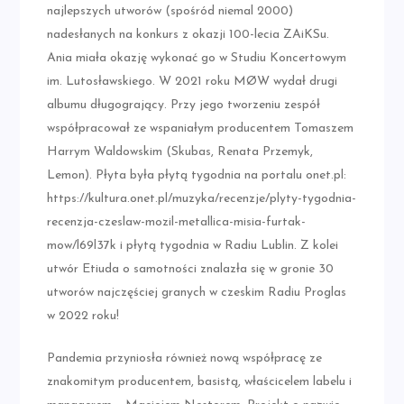
najlepszych utworów (spośród niemal 2000)
nadesłanych na konkurs z okazji 100-lecia ZAiKSu.
Ania miała okazję wykonać go w Studiu Koncertowym
im. Lutosławskiego. W 2021 roku MØW wydał drugi
albumu długogrający. Przy jego tworzeniu zespół
współpracował ze wspaniałym producentem Tomaszem
Harrym Waldowskim (Skubas, Renata Przemyk,
Lemon). Płyta była płytą tygodnia na portalu onet.pl:
https://kultura.onet.pl/muzyka/recenzje/plyty-tygodnia-
recenzja-czeslaw-mozil-metallica-misia-furtak-
mow/l69l37k i płytą tygodnia w Radiu Lublin. Z kolei
utwór Etiuda o samotności znalazła się w gronie 30
utworów najczęściej granych w czeskim Radiu Proglas
w 2022 roku!
Pandemia przyniosła również nową współpracę ze
znakomitym producentem, basistą, właścicelem labelu i