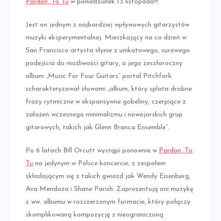
Pardon, To Tu
w poniedziałek 13 listopada!!!
Jest on jednym z najbardziej wpływowych gitarzystów
muzyki eksperymentalnej. Mieszkający na co dzień w
San Francisco artysta słynie z unikatowego, surowego
podejścia do możliwości gitary, a jego zeszłoroczny
album „Music For Four Guitars” portal Pitchfork
scharakteryzował słowami „album, który splata drobne
frazy rytmiczne w ekspansywne gobeliny, czerpiące z
założeń wczesnego
minimalizmu i nowojorskich grup
gitarowych, takich jak Glenn Branca Ensemble”.
Po 6 latach Bill Orcutt wystąpi ponownie w
Pardon, To
Tu
na jedynym w Polsce koncercie, z zespołem
składającym się z takich gwiazd jak Wendy Eisenberg,
Ava Mendoza i Shane Parish. Zaprezentują oni muzykę
z ww. albumu w rozszerzonym formacie, który połączy
skomplikowaną kompozycję z nieograniczoną