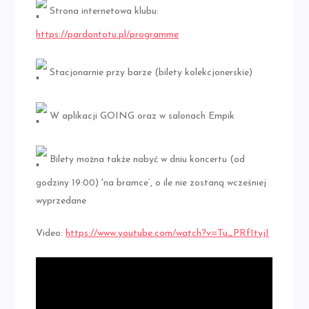
Strona internetowa klubu:
https://pardontotu.pl/programme
Stacjonarnie przy barze (bilety kolekcjonerskie)
W aplikacji GOING oraz w salonach Empik
Bilety można także nabyć w dniu koncertu (od
godziny 19:00) 'na bramce’, o ile nie zostaną wcześniej
wyprzedane
Video:
https://www.youtube.com/watch?v=Tu_PRf1tyjI