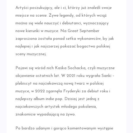
Artyści poszukujący, ale i ci, którzy już znaleźli swoje
miejsce na scenie. Żywe legendy, od których wciąż
można się wiele nauczyć i debiutanci, wyznaczający
nowe kierunki w muzyce. Na Great September
zaproszona została ponad setka wykonawców, by jak
najlepiej i jak najszerzej pokazać bogactwo polskiej
sceny muzycznej.
Pojawi się wśród nich Kaśka Sochacka, czyli muzyczne
objawienie ostatnich lat. W 2021 roku wygrała Sanki –
plebiscyt na najciekawszą nową twarz w polskiej
muzyce, w 2022 zgarnęła Fryderyki za debiut roku i
najlepszy album indie pop. Dzisiaj jest jedną z
najciekawszych artystek młodego pokolenia,
znakomicie wypadającą na żywo.
Po bardzo udanym i gorąco komentowanym występie