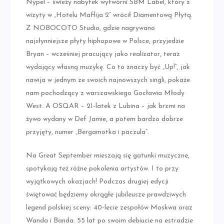
Nypel – świeży nabytek wytwórni SBM Label, który z
wizyty w „Hotelu Maffija 2” wrócił Diamentową Płytą.
Z NOBOCOTO Studio, gdzie nagrywano
najsłynniejsze płyty hiphopowe w Polsce, przyjedzie
Bryan – wcześniej pracujący jako realizator, teraz
wydający własną muzykę. Co to znaczy być „Up!”, jak
nawija w jednym ze swoich najnowszych singli, pokaże
nam pochodzący z warszawskiego Gocławia Młody
West. A OSQAR – 21-latek z Lubina – jak brzmi na
żywo wydany w Def Jamie, a potem bardzo dobrze
przyjęty, numer „Bergamotka i paczula”.
Na Great September mieszają się gatunki muzyczne,
spotykają też różne pokolenia artystów. I to przy
wyjątkowych okazjach! Podczas drugiej edycji
świętować będziemy okrągłe jubileusze prawdziwych
legend polskiej sceny: 40-lecie zespołów Moskwa oraz
Wanda i Banda. 55 lat po swoim debiucie na estradzie