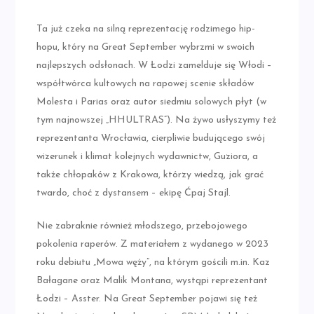
Ta już czeka na silną reprezentację rodzimego hip-
hopu, który na Great September wybrzmi w swoich
najlepszych odsłonach. W Łodzi zamelduje się Włodi –
współtwórca kultowych na rapowej scenie składów
Molesta i Parias oraz autor siedmiu solowych płyt (w
tym najnowszej „HHULTRAS”). Na żywo usłyszymy też
reprezentanta Wrocławia, cierpliwie budującego swój
wizerunek i klimat kolejnych wydawnictw, Guziora, a
także chłopaków z Krakowa, którzy wiedzą, jak grać
twardo, choć z dystansem – ekipę Ćpaj Stajl.
Nie zabraknie również młodszego, przebojowego
pokolenia raperów. Z materiałem z wydanego w 2023
roku debiutu „Mowa węży”, na którym gościli m.in. Kaz
Bałagane oraz Malik Montana, wystąpi reprezentant
Łodzi – Asster. Na Great September pojawi się też