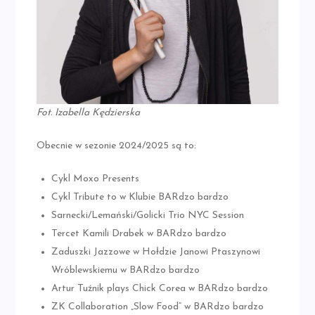
Fot. Izabella Kędzierska
Obecnie w sezonie 2024/2025 są to:
Cykl Moxo Presents
Cykl Tribute to w Klubie BARdzo bardzo
Sarnecki/Lemański/Golicki Trio NYC Session
Tercet Kamili Drabek w BARdzo bardzo
Zaduszki Jazzowe w Hołdzie Janowi Ptaszynowi
Wróblewskiemu w BARdzo bardzo
Artur Tuźnik plays Chick Corea w BARdzo bardzo
ZK Collaboration „Slow Food” w BARdzo bardzo