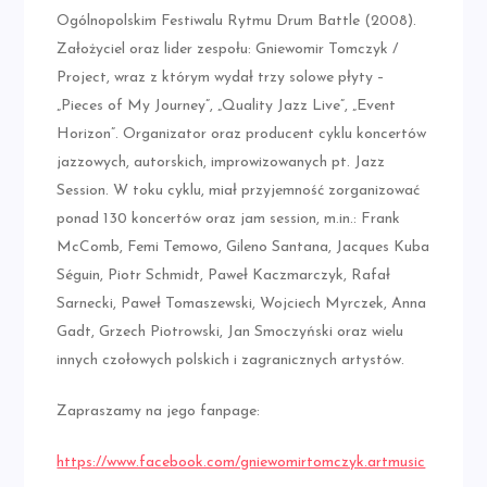
Ogólnopolskim Festiwalu Rytmu Drum Battle (2008).
Założyciel oraz lider zespołu: Gniewomir Tomczyk /
Project, wraz z którym wydał trzy solowe płyty –
„Pieces of My Journey”, „Quality Jazz Live”, „Event
Horizon”. Organizator oraz producent cyklu koncertów
jazzowych, autorskich, improwizowanych pt. Jazz
Session. W toku cyklu, miał przyjemność zorganizować
ponad 130 koncertów oraz jam session, m.in.: Frank
McComb, Femi Temowo, Gileno Santana, Jacques Kuba
Séguin, Piotr Schmidt, Paweł Kaczmarczyk, Rafał
Sarnecki, Paweł Tomaszewski, Wojciech Myrczek, Anna
Gadt, Grzech Piotrowski, Jan Smoczyński oraz wielu
innych czołowych polskich i zagranicznych artystów.
Zapraszamy na jego fanpage:
https://www.facebook.com/gniewomirtomczyk.artmusic