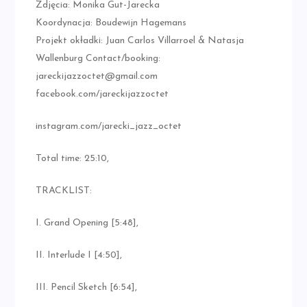
Zdjęcia: Monika Gut-Jarecka
Koordynacja: Boudewijn Hagemans
Projekt okładki: Juan Carlos Villarroel & Natasja
Wallenburg Contact/booking:
jareckijazzoctet@gmail.com
facebook.com/jareckijazzoctet
instagram.com/jarecki_jazz_octet
Total time: 25:10,
TRACKLIST:
I. Grand Opening [5:48],
II. Interlude I [4:50],
III. Pencil Sketch [6:54],