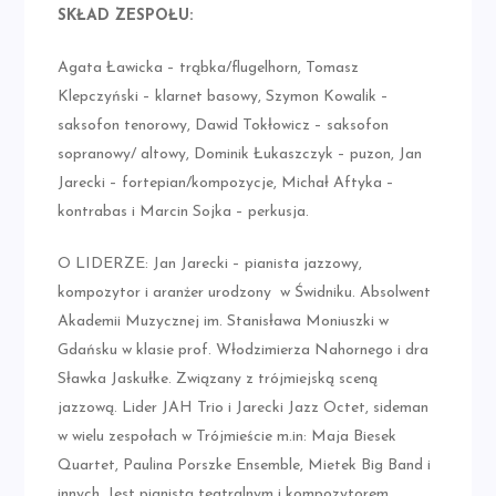
SKŁAD ZESPOŁU:
Agata Ławicka – trąbka/flugelhorn, Tomasz
Klepczyński – klarnet basowy, Szymon Kowalik –
saksofon tenorowy, Dawid Tokłowicz – saksofon
sopranowy/ altowy, Dominik Łukaszczyk – puzon, Jan
Jarecki – fortepian/kompozycje, Michał Aftyka –
kontrabas i Marcin Sojka – perkusja.
O LIDERZE: Jan Jarecki – pianista jazzowy,
kompozytor i aranżer urodzony w Świdniku. Absolwent
Akademii Muzycznej im. Stanisława Moniuszki w
Gdańsku w klasie prof. Włodzimierza Nahornego i dra
Sławka Jaskułke. Związany z trójmiejską sceną
jazzową. Lider JAH Trio i Jarecki Jazz Octet, sideman
w wielu zespołach w Trójmieście m.in: Maja Biesek
Quartet, Paulina Porszke Ensemble, Mietek Big Band i
innych. Jest pianistą teatralnym i kompozytorem