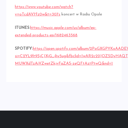
https://www.youtube.com/watch?
v=oTcdAV7fz0w&t=307s
koncert w Radiu Opole
ITUNES:
https://music.apple.com/us/album/ep-
extended-products-ep/1682463568
SPOTIFY:
https://open.spotify.com/album/2PoGXGPYKxAA
si=C2YL9lt9SjCJXjG_jhy5ug&fbclid=IwAR2c22JOZSDyHAQTJ
MUWXdTzAiVZwetZkjvFaZAS-zeQFtAztPtwQ&nd=1