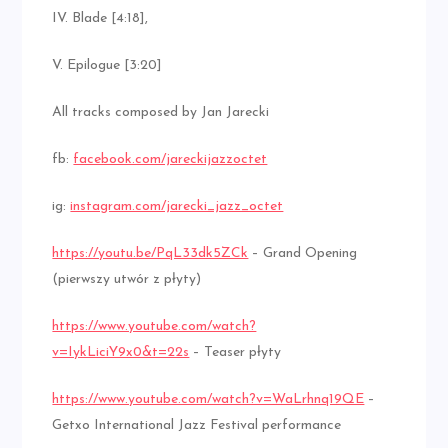
IV. Blade [4:18],
V. Epilogue [3:20]
All tracks composed by Jan Jarecki
fb:
facebook.com/jareckijazzoctet
ig:
instagram.com/jarecki_jazz_octet
https://youtu.be/PqL33dk5ZCk
– Grand Opening
(pierwszy utwór z płyty)
https://www.youtube.com/watch?
v=IykLiciY9x0&t=22s
– Teaser płyty
https://www.youtube.com/watch?v=WaLrhnq19QE
–
Getxo International Jazz Festival performance