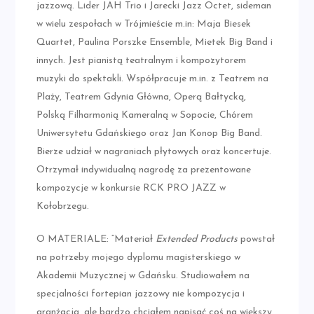
jazzową. Lider JAH Trio i Jarecki Jazz Octet, sideman
w wielu zespołach w Trójmieście m.in: Maja Biesek
Quartet, Paulina Porszke Ensemble, Mietek Big Band i
innych. Jest pianistą teatralnym i kompozytorem
muzyki do spektakli. Współpracuje m.in. z Teatrem na
Plaży, Teatrem Gdynia Główna, Operą Bałtycką,
Polską Filharmonią Kameralną w Sopocie, Chórem
Uniwersytetu Gdańskiego oraz Jan Konop Big Band.
Bierze udział w nagraniach płytowych oraz koncertuje.
Otrzymał indywidualną nagrodę za prezentowane
kompozycje w konkursie RCK PRO JAZZ w
Kołobrzegu.
O MATERIALE: “Materiał
Extended Products
powstał
na potrzeby mojego dyplomu magisterskiego w
Akademii Muzycznej w Gdańsku. Studiowałem na
specjalności fortepian jazzowy nie kompozycja i
aranżacja, ale bardzo chciałem napisać coś na większy