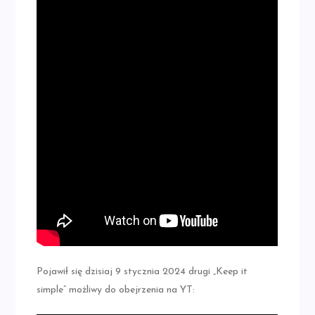
Pojawił się dzisiaj 9 stycznia 2024 drugi „Keep it
simple” możliwy do obejrzenia na YT: