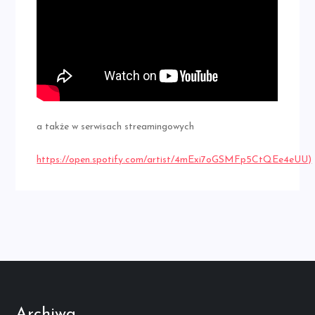
a także w serwisach streamingowych
https://open.spotify.com/artist/4mExi7oGSMFp5CtQEe4eUU)
Archiwa