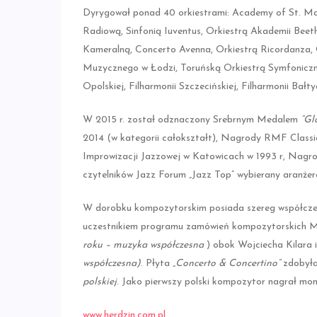
Dyrygował ponad 40 orkiestrami: Academy of St. Mar
Radiową, Sinfonią Iuventus, Orkiestrą Akademii Beet
Kameralną, Concerto Avenna, Orkiestrą Ricordanza, Or
Muzycznego w Łodzi, Toruńską Orkiestrą Symfoniczną, O
Opolskiej, Filharmonii Szczecińskiej, Filharmonii Bał
W 2015 r. został odznaczony Srebrnym Medalem
“Glo
2014 (w kategorii całokształt), Nagrody RMF Clas
Improwizacji Jazzowej w Katowicach w 1993 r, Nagr
czytelników Jazz Forum „Jazz Top” wybierany aranże
W dorobku kompozytorskim posiada szereg współczes
uczestnikiem programu zamówień kompozytorskich 
roku – muzyka współczesna
) obok Wojciecha Kilara
współczesna)
. Płyta
„Concerto & Concertino”
zdobyła
polskiej
. Jako pierwszy polski kompozytor nagrał mo
www.herdzin.com.pl