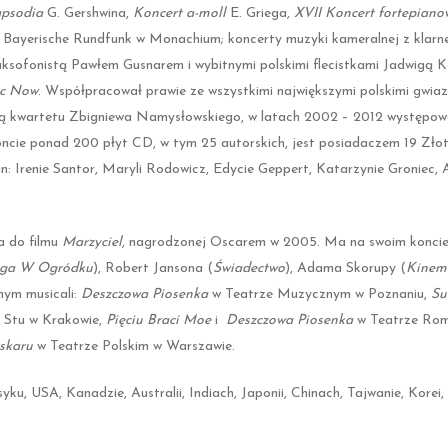
apsodia
G. Gershwina,
Koncert a-moll
E. Griega,
XVII Koncert fortepiano
la Bayerische Rundfunk w Monachium; koncerty muzyki kameralnej z klar
sofonistą Pawłem Gusnarem i wybitnymi polskimi flecistkami Jadwigą K
ic Now
. Współpracował prawie ze wszystkimi największymi polskimi gwiaz
stą kwartetu Zbigniewa Namysłowskiego, w latach 2002 – 2012 występow
cie ponad 200 płyt CD, w tym 25 autorskich, jest posiadaczem 19 Złoty
: Irenie Santor, Maryli Rodowicz, Edycie Geppert, Katarzynie Groniec, A
a do filmu
Marzyciel
, nagrodzonej Oscarem w 2005. Ma na swoim koncie ki
oga W Ogr
ó
dku
), Robert Jansona (
Świadectwo
), Adama Skorupy (
Kinem
nym musicali:
Deszczowa Piosenka
w Teatrze Muzycznym w Poznaniu,
Su
 Stu w Krakowie,
Pięciu Braci Moe
i
Deszczowa Piosenka
w Teatrze Rom
skaru
w Teatrze Polskim w Warszawie.
u, USA, Kanadzie, Australii, Indiach, Japonii, Chinach, Tajwanie, Korei, 