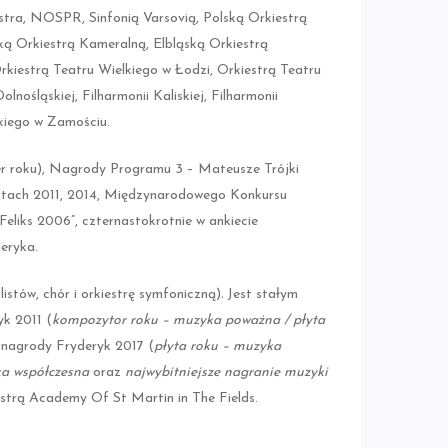
stra, NOSPR, Sinfonią Varsovią, Polską Orkiestrą
ką Orkiestrą Kameralną, Elbląską Orkiestrą
rkiestrą Teatru Wielkiego w Łodzi, Orkiestrą Teatru
ośląskiej, Filharmonii Kaliskiej, Filharmonii
skiego w Zamościu.
r roku), Nagrody Programu 3 – Mateusze Trójki
atach 2011, 2014, Międzynarodowego Konkursu
iks 2006”, czternastokrotnie w ankiecie
eryka.
listów, chór i orkiestrę symfoniczną)
.
Jest stałym
k 2011 (
kompozytor roku – muzyka poważna / płyta
nagrody Fryderyk 2017 (
płyta roku – muzyka
ka współczesna
oraz
najwybitniejsze nagranie muzyki
strą Academy Of St Martin in The Fields.