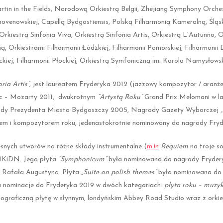
tin in the Fields, Narodową Orkiestrą Belgii, Zhejiang Symphony Orche
hovenowskiej, Capellą Bydgostiensis, Polską Filharmonią Kameralną, Śląs
kiestrą Sinfonia Viva, Orkiestrą Sinfonia Artis, Orkiestrą L’Autunno, O
rkiestrami Filharmonii Łódzkiej, Filharmonii Pomorskiej, Filharmonii Doln
tyckiej, Filharmonii Płockiej, Orkiestrą Symfoniczną im. Karola Namysłow
ria Artis”,
jest laureatem Fryderyka 2012 (jazzowy kompozytor / aranże
sic – Mozarty 2011, dwukrotnym
“Artystą Roku”
Grand Prix Melomani w l
ody Prezydenta Miasta Bydgoszczy 2005, Nagrody Gazety Wyborczej „Fel
rem i kompozytorem roku, jedenastokrotnie nominowany do nagrody Fryd
nych utworów na różne składy instrumentalne (
m.in
Requiem
na troje so
MKiDN. Jego płyta
“
Symphonicum”
była nominowana do nagrody Frydery
 i Rafała Augustyna. Płyta
„Suite on polish themes”
była nominowana do 
 nominacje do Fryderyka 2019 w dwóch kategoriach:
płyta roku – muzy
nograficzną płytę w słynnym, londyńskim Abbey Road Studio wraz z orkie