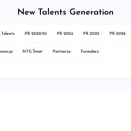
New Talents Generation
Talents
PR 2022/23
PR 2024
PR 2025
PR 2026
omocja
NTG Świat
Partnerzy
Formularz