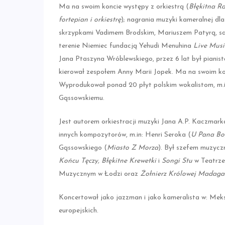
Ma na swoim koncie występy z orkiestrą (
Błękitna R
fortepian i orkiestrę
); nagrania muzyki kameralnej d
skrzypkami Vadimem Brodskim, Mariuszem Patyrą, sak
terenie Niemiec fundacją Yehudi Menuhina
Live Mus
Jana Ptaszyna Wróblewskiego, przez 6 lat był piani
kierował zespołem Anny Marii Jopek. Ma na swoim kon
Wyprodukował ponad 20 płyt polskim wokalistom, m.in
Gąssowskiemu.
Jest autorem orkiestracji muzyki Jana A.P. Kaczmark
innych kompozytorów, m.in: Henri Seroka (
U Pana B
Gąssowskiego (
Miasto Z Morza
). Był szefem muzycz
Końcu Tęczy, Błękitne Krewetki
i
Songi Stu
w Teatrze
Muzycznym w Łodzi oraz
Żołnierz Królowej Madaga
Koncertował jako jazzman i jako kameralista w: Meksyk
europejskich.