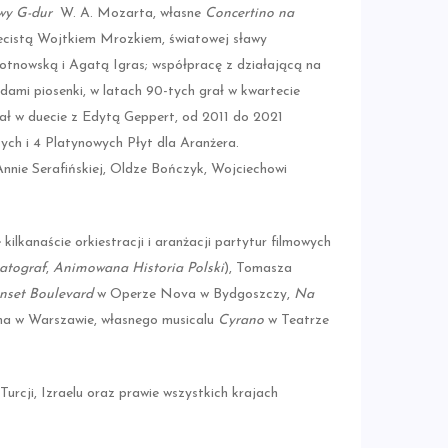
wy G-dur
W. A. Mozarta, własne
Concertino na
necistą Wojtkiem Mrozkiem, światowej sławy
otnowską i Agatą Igras; współpracę z działającą na
dami piosenki, w latach 90-tych grał w kwartecie
ał w duecie z Edytą Geppert, od 2011 do 2021
ch i 4 Platynowych Płyt dla Aranżera.
nnie Serafińskiej, Oldze Bończyk, Wojciechowi
lkanaście orkiestracji i aranżacji partytur filmowych
atograf
,
Animowana Historia Polski
), Tomasza
nset Boulevard
w Operze Nova w Bydgoszczy,
Na
a w Warszawie, własnego musicalu
Cyrano
w Teatrze
Turcji, Izraelu oraz prawie wszystkich krajach