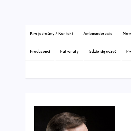
Skip
to
content
Kim jesteśmy / Kontakt
Ambasadorowie
New 
Producenci
Patronaty
Gdzie się uczyć
Pr