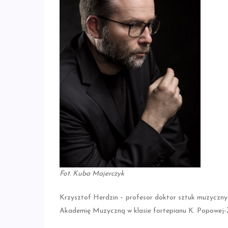
Fot. Kuba Majerczyk
Krzysztof Herdzin – profesor doktor sztuk muzycznyc
Akademię Muzyczną w klasie fortepianu K. Popowej-