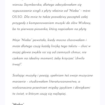
wierszu Szymborska, dlatego zdecydowałam się
wypuszczanie singli z płyty właśnie od “Nieba”
– mówi
OS.SO.
Dla mnie to także prawdziwy początek całej
przygody z komponowaniem muzyki do słów Wisławy,
bo to pierwsza piosenka, którą napisałam na płytę.
Moje “Niebo” powstało, kiedy mocno chorowałam i
może dlatego czuję każdą linijkę tego tekstu – choć w
mojej głowie zwykle roi się od ciemnych chmur, nie
czekam na idealny moment, żeby krzyczeć “chwilo
trwaj!”.
Scalając muzykę i poezję, spełniam też swoje muzyczne
marzenie – studiowałam literaturoznawstwo, a
wieloznaczna przestrzeń między językiem i dźwiękami
to świat, w którym czuję się najlepiej.
“Niebo”