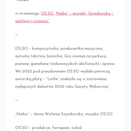
w streamingu:
OS.SO „Niebo” – projekt „Szymborska –
zachwyt i rozpacz”
—
OS.SO – kompozytorka, producentka muzyczna,
autorka tekstów, basistka. Gra również na perkusji,
pianinie, gamelanie (indonezyjskich idiofonach) i śpiewa.
We 2022 pod pseudonimem OS.SO wydała pierwszą
autorską płytę – “Lethe” znalazła się w zestawieniu
najlepszych debiutów 2022 roku Gazety Wyborczej.
—
„Niebo” – słowa Wisława Szymborska, muzyka OS.SO
OS.SO – produkcja, fortepian, wokal