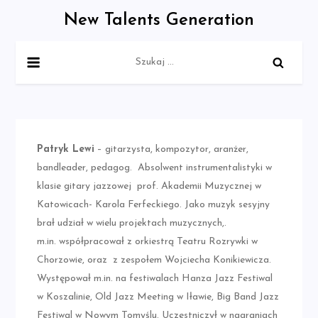
Skip
New Talents Generation
to
content
Szukaj:
Patryk Lewi
– gitarzysta, kompozytor, aranżer,
bandleader, pedagog. Absolwent instrumentalistyki w
klasie gitary jazzowej prof. Akademii Muzycznej w
Katowicach- Karola Ferfeckiego. Jako muzyk sesyjny
brał udział w wielu projektach muzycznych,.
m.in. współpracował z orkiestrą Teatru Rozrywki w
Chorzowie, oraz z zespołem Wojciecha Konikiewicza.
Występował m.in. na festiwalach Hanza Jazz Festiwal
w Koszalinie, Old Jazz Meeting w Iławie, Big Band Jazz
Festiwal w Nowym Tomyślu. Uczestniczył w nagraniach