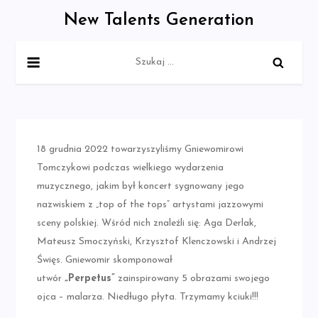
Skip
New Talents Generation
to
content
Szukaj:
18 grudnia 2022 towarzyszyliśmy Gniewomirowi
Tomczykowi podczas wielkiego wydarzenia
muzycznego, jakim był koncert sygnowany jego
nazwiskiem z „top of the tops” artystami jazzowymi
sceny polskiej. Wśród nich znaleźli się: Aga Derlak,
Mateusz Smoczyński, Krzysztof Klenczowski i Andrzej
Święs. Gniewomir skomponował
utwór
„Perpetus”
zainspirowany 5 obrazami swojego
ojca – malarza. Niedługo płyta. Trzymamy kciuki!!!