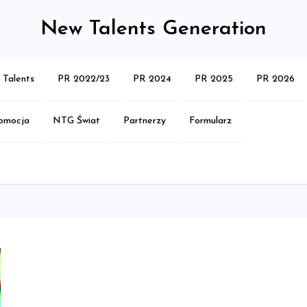
New Talents Generation
Talents
PR 2022/23
PR 2024
PR 2025
PR 2026
omocja
NTG Świat
Partnerzy
Formularz