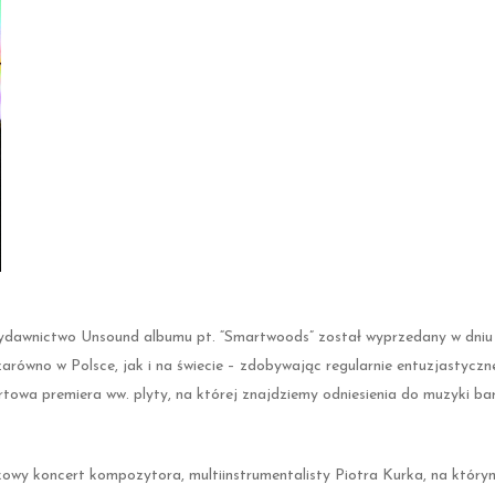
dawnictwo Unsound albumu pt. “Smartwoods” został wyprzedany w dniu j
zarówno w Polsce, jak i na świecie – zdobywając regularnie entuzjastyczne
towa premiera ww. plyty, na której znajdziemy odniesienia do muzyki ba
kowy koncert kompozytora, multiinstrumentalisty Piotra Kurka, na który