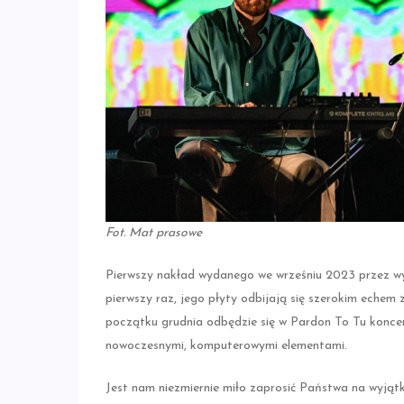
Fot. Mat prasowe
Pierwszy nakład wydanego we wrześniu 2023 przez wy
pierwszy raz, jego płyty odbijają się szerokim echem 
początku grudnia odbędzie się w Pardon To Tu koncer
nowoczesnymi, komputerowymi elementami.
Jest nam niezmiernie miło zaprosić Państwa na wyjąt