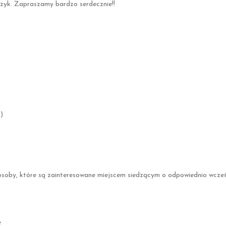
zyk. Zapraszamy bardzo serdecznie!!
)
osoby, które są zainteresowane miejscem siedzącym o odpowiednio wcześn
e