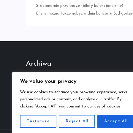
Stacjonarnie przy barze (bilety kolekcjonerskie)
Bilety można także nabyć w dniu koncertu (od godziny
Archiwa
Październik 2022
We value your privacy
We use cookies to enhance your browsing experience, serve
Kategorie
personalized ads or content, and analyze our traffic. By
Kariera Muzyczna
clicking "Accept All", you consent to our use of cookies.
Customize
Reject All
Accept All