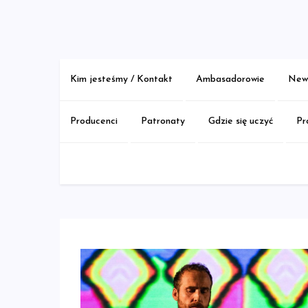
Skip
to
content
Kim jesteśmy / Kontakt
Ambasadorowie
New 
Producenci
Patronaty
Gdzie się uczyć
Pr