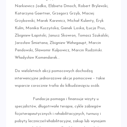
Narkiewicz-Jodko, Elżbieta Dmoch, Robert Brylewski,
Katarzyna Gaertner, Grzegorz Grzyb, Maciej
Grzybowski, Marek Karewicz, Michał Kulenty, Eryk
Kulm, Monika Kuszyńska, Gienek Loska, Łucja Prus,
Zbigniew Łapiński, Janusz Skowron, Tomasz Szukalski,
Jarosław Śmietana, Zbigniew Wehegaupt, Marcin
Pendowski, Sławomir Kulpowicz, Marcin Rudziński.
Władysław Komendarek…
Do wieloletnich akcji pomocowych dochodzą
interwencyjne jednorazowe akcje pomocowe – takie
wsparcie corocznie trafia do kilkudziesięciu osób.
Fundacja pomaga i finansuje wizyty u
specjalistów, długotrwałe terapie, cykle zabiegów
fizjoterapeutycznych i rehabilitacyjnych, turnusy i
pobyty lecznicze/rehabilitacyjne, zakup lub wynajem