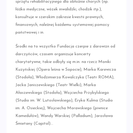
sprzętu rehabilitacyjnego dla obłożnie chorych (np.
łóżko medyczne, wózek inwalidzki, chodzik itp.),
konsultuje w szerokim zakresie kwestii prawnych,
finansowych, należnej każdemu systemowej pomocy
państwowej i in.
Środki na to wszystko Fundacja czerpie z darowizn od
darczyńców, czasem organizuje koncerty
charytatywne, takie odbyły się m.in. na rzecz Moniki
Kuzyńskiej (Opera leśna w Sopocie), Marka Karewicza
(Stodoła), Włodzimierza Kowalczyka (Teatr ROMA),
Jacka Janiszewskiego (Teatr Wielki), Marka
Ałaszewskiego (Stodoła), Wojciecha Przybylskiego
(Studio im. W. Lutosławskiego), Eryka Kulma (Studio
im. A. Osieckiej), Wojciecha Morawskiego (piwnice
Kamedułów), Wandy Warskiej (Palladium), Jarosława
Śmietany (Capitol)…