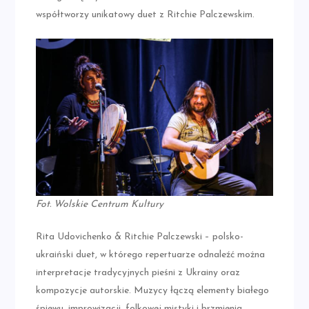
współtworzy unikatowy duet z Ritchie Palczewskim.
Fot. Wolskie Centrum Kultury
Rita Udovichenko & Ritchie Palczewski – polsko-
ukraiński duet, w którego repertuarze odnaleźć można
interpretacje tradycyjnych pieśni z Ukrainy oraz
kompozycje autorskie. Muzycy łączą elementy białego
śpiewu, improwizacji, folkowej mistyki i brzmienia