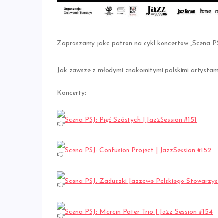
Zapraszamy jako patron na cykl koncertów „Scena P
Jak zawsze z młodymi znakomitymi polskimi artystam
Koncerty:
Scena PSJ: Pięć Szóstych | JazzSession #151
Scena PSJ: Confusion Project | JazzSession #152
Scena PSJ: Zaduszki Jazzowe Polskiego Stowarzys
Scena PSJ: Marcin Pater Trio | Jazz Session #154