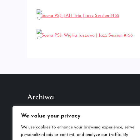
Scena PSJ: JAH Trio | Jazz Session #155
Scena PSJ: Wigilia Jazzowa | Jazz Session #156
Archiwa
Październik 2022
We value your privacy
We use cookies to enhance your browsing experience, serve
Kategorie
personalized ads or content, and analyze our traffic. By