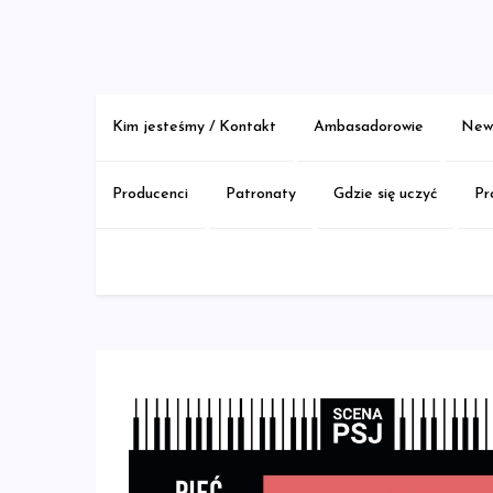
Skip
to
content
Kim jesteśmy / Kontakt
Ambasadorowie
New 
Producenci
Patronaty
Gdzie się uczyć
Pr