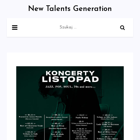
Skip
New Talents Generation
to
content
Szukaj: