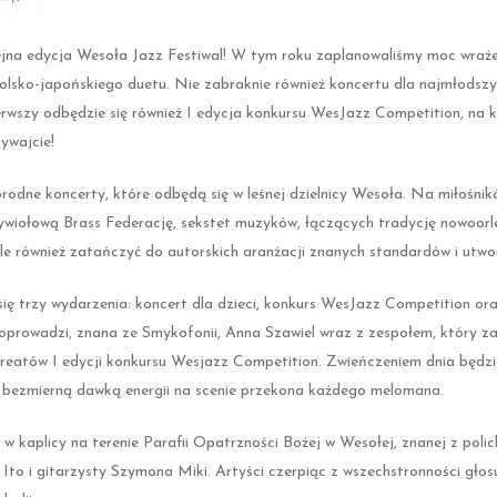
kolejna edycja Wesoła Jazz Festiwal! W tym roku zaplanowaliśmy moc wraż
lsko-japońskiego duetu. Nie zabraknie również koncertu dla najmłodszy
erwszy odbędzie się również I edycja konkursu WesJazz Competition, na 
ywajcie!
rodne koncerty, które odbędą się w leśnej dzielnicy Wesoła. Na miłośn
żywiołową Brass Federację, sekstet muzyków, łączących tradycję nowoor
, ale również zatańczyć do autorskich aranżacji znanych standardów i u
się trzy wydarzenia: koncert dla dzieci, konkurs WesJazz Competition o
wadzi, znana ze Smykofonii, Anna Szawiel wraz z zespołem, który za
aureatów I edycji konkursu Wesjazz Competition. Zwieńczeniem dnia będz
 bezmierną dawką energii na scenie przekona każdego melomana.
le w kaplicy na terenie Parafii Opatrzności Bożej w Wesołej, znanej z po
 Ito i gitarzysty Szymona Miki. Artyści czerpiąc z wszechstronności głosu