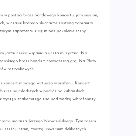
eń w postaci brass bandowego koncertu, jam session,
ch, w czasie którego słuchacze zostaną zabrani w
którym zaprezentuje się młode pokolenie sceny
ików jazzu czeka wspaniała uczta muzyczna. Na
leańskiego brass bandu z nowoczesną grą. Na Plaży
tworów rozrywkowych.
raz koncert młodego wirtuoza wibrafonu. Koncert
bierze najmłodszych w podróż po kubańskich
ie występ znakomitego trio pod wodzą wibrafonisty
lichromii malarza Jerzego Nowosielskiego. Tym razem
 i sześciu strun, tworzą uniwersum delikatnych