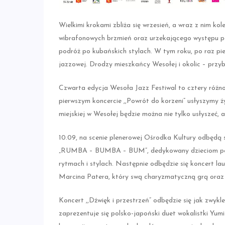
Wielkimi krokami zbliża się wrzesień, a wraz z nim 
wibrafonowych brzmień oraz urzekającego występu po
podróż po kubańskich stylach. W tym roku, po raz pi
jazzowej. Drodzy mieszkańcy Wesołej i okolic – przyb
Czwarta edycja Wesoła Jazz Festiwal to cztery różno
pierwszym koncercie ,,Powrót do korzeni” usłyszymy 
miejskiej w Wesołej będzie można nie tylko usłyszeć
10.09, na scenie plenerowej Ośrodka Kultury odbędą 
„RUMBA – BUMBA – BUM”, dedykowany dzieciom popro
rytmach i stylach. Następnie odbędzie się koncert l
Marcina Patera, który swą charyzmatyczną grą oraz
Koncert ,,Dźwięk i przestrzeń” odbędzie się jak zwyk
zaprezentuje się polsko-japoński duet wokalistki Yumi