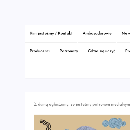
Skip
to
content
Kim jesteśmy / Kontakt
Ambasadorowie
New 
Producenci
Patronaty
Gdzie się uczyć
Pr
Z dumą ogłaszamy, ze jesteśmy patronem medialnym W