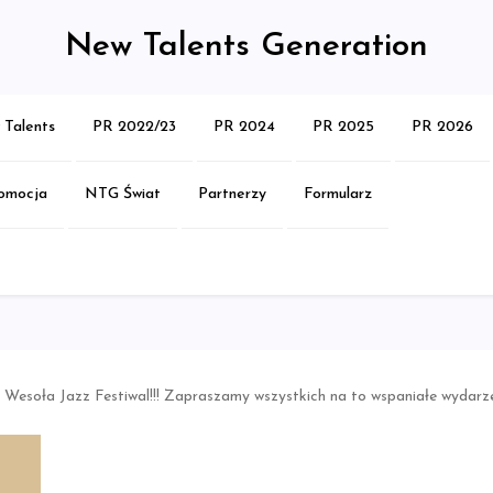
New Talents Generation
Talents
PR 2022/23
PR 2024
PR 2025
PR 2026
omocja
NTG Świat
Partnerzy
Formularz
esoła Jazz Festiwal!!! Zapraszamy wszystkich na to wspaniałe wydarzen