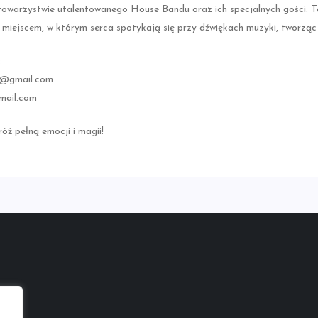
owarzystwie utalentowanego House Bandu oraz ich specjalnych gości. To
iejscem, w którym serca spotykają się przy dźwiękach muzyki, tworząc 
:
k@gmail.com
mail.com
óż pełną emocji i magii!