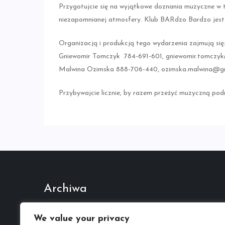
Przygotujcie się na wyjątkowe doznania muzyczne w t
niezapomnianej atmosfery. Klub BARdzo Bardzo jest m
Organizacją i produkcją tego wydarzenia zajmują się
Gniewomir Tomczyk 784-691-601, gniewomir.tomczy
Malwina Ozimska 888-706-440, ozimska.malwina@g
Przybywajcie licznie, by razem przeżyć muzyczną podr
Archiwa
Październik 2022
We value your privacy