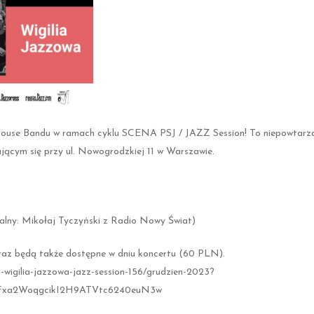
e House Bandu w ramach cyklu SCENA PSJ / JAZZ Session! To niepowtarza
ącym się przy ul. Nowogrodzkiej 11 w Warszawie.
alny: Mikołaj Tyczyński z Radio Nowy Świat)
raz będą także dostępne w dniu koncertu (60 PLN).
-wigilia-jazzowa-jazz-session-156/grudzien-2023?
IFxa2WoqgcikI2H9ATVtc6240euN3w