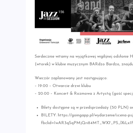
Serdecznie witamy na wyjątkowej wigilijnej odsłoni
(wtorek) w klubie muzycznym BARdzo Bardzo, znajduj
Wieczór zaplanowany jest następująco:
– 19:00 – Otwarcie drzwi klubu
– 20:00 – Koncert & Rozmowa z Artystą (gość specj
Bilety dostępne są w przedsprzedaży (50 PLN) o
BILETY: https://goingapp.pl/wydarzenie/scena-psj
fbclid=IwAR3qSqPMjQri84MT_WX7_PS_lXiLx