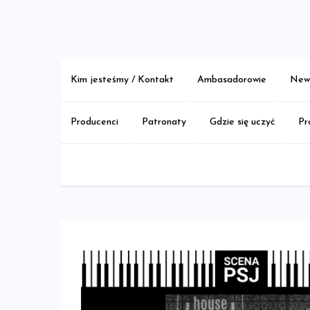
Skip
to
content
Kim jesteśmy / Kontakt
Ambasadorowie
New 
Producenci
Patronaty
Gdzie się uczyć
Pr